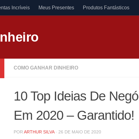
ntas Incríveis
Meus Presentes
Produtos Fantásticos
inheiro
COMO GANHAR DINHEIRO
10 Top Ideias De Negó
Em 2020 – Garantido!
POR
ARTHUR SILVA
·
26 DE MAIO DE 2020