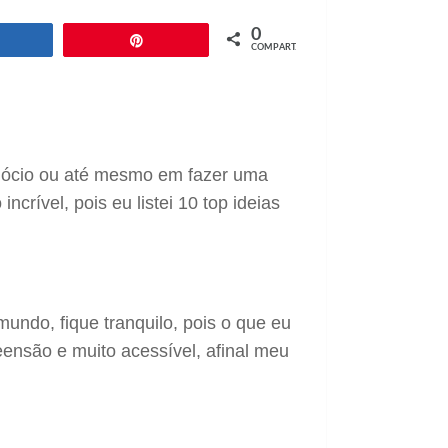
0
Compartilhar
Pin
COMPART.
gócio ou até mesmo em fazer uma
ncrível, pois eu listei 10 top ideias
undo, fique tranquilo, pois o que eu
eensão e muito acessível, afinal meu