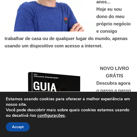
anos...
Hoje eu sou
dono do meu
próprio negócio
e consigo
trabalhar de casa ou de qualquer lugar do mundo, apenas
usando um dispositivo com acesso a internet.
NOVO LIVRO
GRÁTIS
Descubra agora
o passo a passo
simples para
Estamos usando cookies para oferecer a melhor experiência em
nosso site.
fazer vendas
Você pode descobrir mais sobre quais cookies estamos usando
como afiliado
ou desativá-los
configurações
.
digital,
Accept
começando
100% do zero e