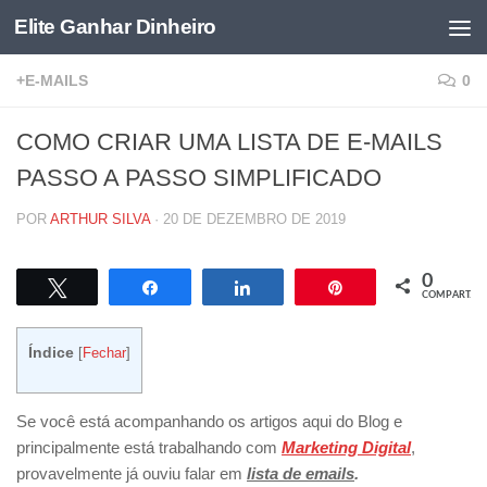
Elite Ganhar Dinheiro
Skip to content
+E-MAILS
0
COMO CRIAR UMA LISTA DE E-MAILS
PASSO A PASSO SIMPLIFICADO
POR
ARTHUR SILVA
·
20 DE DEZEMBRO DE 2019
0
Twittar
Compartilhar
Compartilhar
Pin
COMPART.
Índice
[
Fechar
]
Se você está acompanhando os artigos aqui do Blog e
principalmente está trabalhando com
Marketing Digital
,
provavelmente já ouviu falar em
lista de emails
.