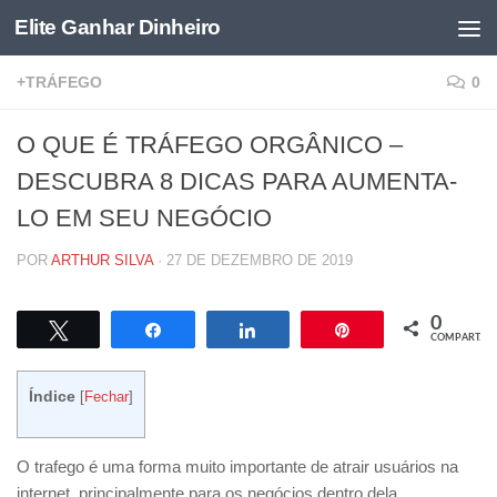
Elite Ganhar Dinheiro
Skip to content
+TRÁFEGO
0
O QUE É TRÁFEGO ORGÂNICO –
DESCUBRA 8 DICAS PARA AUMENTA-
LO EM SEU NEGÓCIO
POR
ARTHUR SILVA
·
27 DE DEZEMBRO DE 2019
0
Twittar
Compartilhar
Compartilhar
Pin
COMPART.
Índice
[
Fechar
]
O trafego é uma forma muito importante de atrair usuários na
internet, principalmente para os negócios dentro dela.