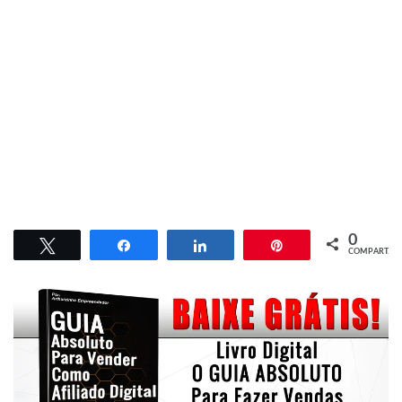
0
Twittar
Compartilhar
Compartilhar
Pin
COMPART.